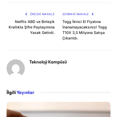
Kopya
ÖNCEKI MAKALE
SONRAKI MAKALE
Netflix ABD ve Birleşik
Togg İkinci El Fiyatına
Krallıkta Şifre Paylaşımına
İnanamayacaksınız! Togg
Yasak Getirdi.
T10X 3,5 Milyona Satışa
Çıkarıldı.
Teknoloji Kampüsü
İlgili
Yayınlar