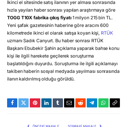
İkinci el sitesinde satış ilanının yer alması sonrasında
hızla yayılan haber sonrası yapılan araştırmaya göre
TOGG T10X fabrika çıkış fiyatı
1 milyon 215 bin TL.
Yeni şafak gazetesinin haberine göre aracını 600
kilometrede ikinci el olarak satışa koyan kişi,
RTÜK
uzmanı Sadık Canyurt. Bu haber sonrası RTÜK
Başkanı Ebubekir Şahin açıklama yaparak bahse konu
kişi ile ilgili harekete geçilerek soruşturma
başlatıldığını duyurdu. Soruşturma ile ilgili açıklamayı
takiben haberin sosyal medyada yayılması sonrasında
ilanın kaldırılmış olduğu görüldü.
Facebook
Twitter
Pinterest
LinkedIn
Tumblr
Email
Reddit
Telegram
WhatsApp
Bağla
Kopya
ÖNCEKI MAKALE
SONRAKI MAKALE