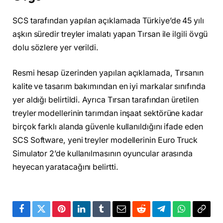
SCS tarafından yapılan açıklamada Türkiye’de 45 yılı
aşkın süredir treyler imalatı yapan Tırsan ile ilgili övgü
dolu sözlere yer verildi.
Resmi hesap üzerinden yapılan açıklamada, Tırsanın
kalite ve tasarım bakımından en iyi markalar sınıfında
yer aldığı belirtildi. Ayrıca Tırsan tarafından üretilen
treyler modellerinin tarımdan inşaat sektörüne kadar
birçok farklı alanda güvenle kullanıldığını ifade eden
SCS Software, yeni treyler modellerinin Euro Truck
Simulator 2’de kullanılmasının oyuncular arasında
heyecan yaratacağını belirtti.
Facebook
Twitter
Pinterest
LinkedIn
Tumblr
Email
Reddit
Telegram
WhatsApp
Bağla