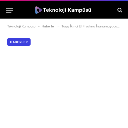
Teknoloji Kampusu
»
Haberler
»
Togg İkinci El Fiyatına İnanamayacaksınız! Togg T10X 3,5 Milyona Satışa Çıkarıldı.
HABERLER