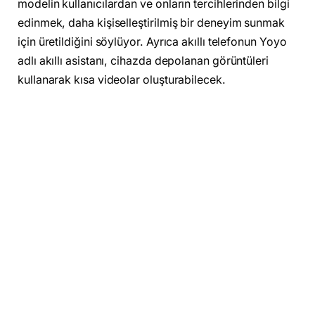
modelin kullanıcılardan ve onların tercihlerinden bilgi
edinmek, daha kişiselleştirilmiş bir deneyim sunmak
için üretildiğini söylüyor. Ayrıca akıllı telefonun Yoyo
adlı akıllı asistanı, cihazda depolanan görüntüleri
kullanarak kısa videolar oluşturabilecek.
Honor Magic 6 nasıl kullanılacak?
Honor’un
Magic Capsule
olarak isimlendirdiği, Apple
iPhone’un Dynamic Island’ı benzeri ekrandaki yeni
yapılandırması, kullanıcılara dikkat çekici özellikler
sunuyor. Bunlardan başlıcası, akıllı telefonla etkileşim
kurmak için tasarlanan bir göz izleme sistemi olarak
karşımıza çıkıyor. Bu özellik sayesinde gözünüzü
hareket ettirdikçe telefon ile etkileşime
girebileceksiniz. Örnek vermek gerekirse,
telefonunuzun arayüzünde bulunan bir uygulamayı