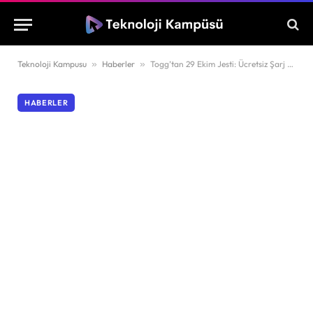
Teknoloji Kampusu
»
Haberler
»
Togg’tan 29 Ekim Jesti: Ücretsiz Şarj Hakkı Veriliyor!
HABERLER