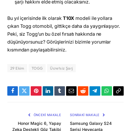
şarjı hakkını elde etmiş olacaksınız.
Bu yıl içerisinde ilk olarak
T10X
modeli ile yollara
çıkan Togg otomobil, gittikçe daha da yaygınlaşıyor.
Peki, siz Togg’un bu özel fırsatı hakkında ne
düşünüyorsunuz? Görüşlerinizi bizimle yorumlar
kısmından paylaşabilirsiniz.
29 Ekim
TOGG
Ücretsiz Şarj
Facebook
Twitter
Pinterest
LinkedIn
Tumblr
Email
Reddit
Telegram
WhatsApp
Bağla
Kopya
ÖNCEKI MAKALE
SONRAKI MAKALE
Honor Magic 6, Yapay
Samsung Galaxy S24
Zeka Destekli Göz Takibi
Serisi Heyecanla