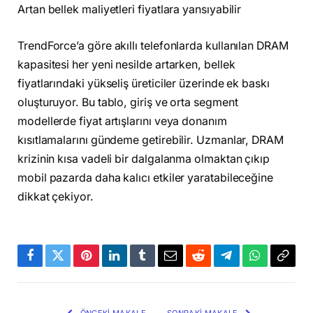
Artan bellek maliyetleri fiyatlara yansıyabilir
TrendForce’a göre akıllı telefonlarda kullanılan DRAM
kapasitesi her yeni nesilde artarken, bellek
fiyatlarındaki yükseliş üreticiler üzerinde ek baskı
oluşturuyor. Bu tablo, giriş ve orta segment
modellerde fiyat artışlarını veya donanım
kısıtlamalarını gündeme getirebilir. Uzmanlar, DRAM
krizinin kısa vadeli bir dalgalanma olmaktan çıkıp
mobil pazarda daha kalıcı etkiler yaratabileceğine
dikkat çekiyor.
Facebook
Twitter
Pinterest
LinkedIn
Tumblr
Email
Reddit
Telegram
WhatsApp
Bağla
Kopya
ÖNCEKI MAKALE
SONRAKI MAKALE