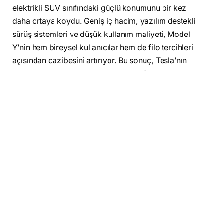
elektrikli SUV sınıfındaki güçlü konumunu bir kez
daha ortaya koydu. Geniş iç hacim, yazılım destekli
sürüş sistemleri ve düşük kullanım maliyeti, Model
Y’nin hem bireysel kullanıcılar hem de filo tercihleri
açısından cazibesini artırıyor. Bu sonuç, Tesla’nın
elektrikli otomobil pazarındaki liderliğini 2026
itibarıyla daha da pekiştirdiğini gösteriyor.
Facebook
Twitter
Pinterest
LinkedIn
Tumblr
Email
Reddit
Telegram
WhatsApp
Bağla
Kopya
ÖNCEKI MAKALE
SONRAKI MAKALE
One UI 8.5 güncellemesi
TrendForce uyarıyor! DRAM
almayacak Samsung
krizi telefon pazarını
Galaxy modelleri belli oldu
etkileyebilir