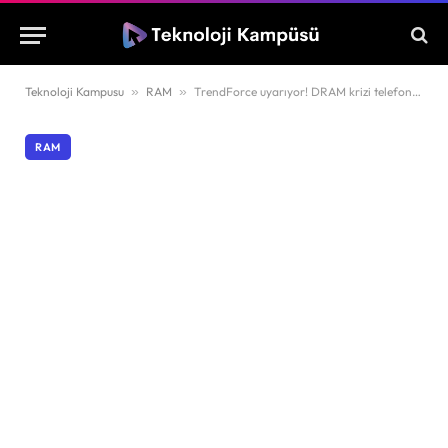
Teknoloji Kampusu
»
RAM
»
TrendForce uyarıyor! DRAM krizi telefon pazarını etkileyebilir
RAM